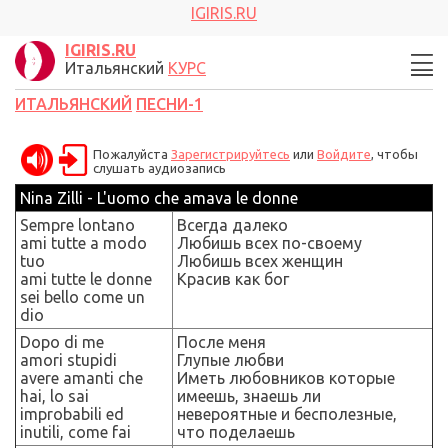
IGIRIS.RU
IGIRIS.RU
Итальянский
КУРС
ИТАЛЬЯНСКИЙ
ПЕСНИ-1
Пожалуйста
Зарегистрируйтесь
или
Войдите
, чтобы
слушать аудиозапись
Nina Zilli - L'uomo che amava le donne
Sempre lontano
Всегда далеко
ami tutte a modo
Любишь всех по-своему
tuo
Любишь всех женщин
ami tutte le donne
Красив как бог
sei bello come un
dio
Dopo di me
После меня
amori stupidi
Глупые любви
avere amanti che
Иметь любовников которые
hai, lo sai
имеешь, знаешь ли
improbabili ed
невероятные и бесполезные,
inutili, come fai
что поделаешь