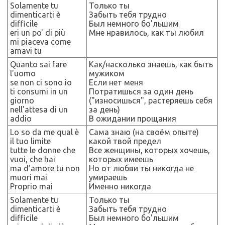
Solamente tu
Только ты
dimenticarti è
Забыть тебя трудно
difficile
Был немного бо
'
льшим
eri un po' di più
Мне нравилось, как ты любил
mi piaceva come
amavi tu
Quanto sai fare
Как/насколько знаешь, как быть
l'uomo
мужиком
se non ci sono io
Если нет меня
ti consumi in un
Потратишься за один день
giorno
("износишься", растеряешь себя
nell'attesa di un
за день)
addio
В
ожидании прощания
Lo so da me qual è
Сама знаю (на своём опыте)
il tuo limite
какой твой предел
tutte le donne che
Все женщины, которых хочешь,
vuoi, che hai
которых имеешь
ma d’amore tu non
Но от любви ты никогда не
muori mai
умираешь
Proprio mai
Именно никогда
Solamente tu
Только ты
dimenticarti è
Забыть тебя трудно
difficile
Был немного бо
'
льшим