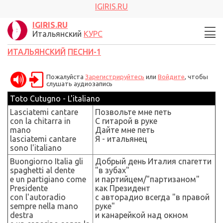
IGIRIS.RU
IGIRIS.RU
Итальянский
КУРС
ИТАЛЬЯНСКИЙ
ПЕСНИ-1
Пожалуйста
Зарегистрируйтесь
или
Войдите
, чтобы
слушать аудиозапись
Toto Cutugno
-
L'italiano
Lasciatemi cantare
Позвольте мне петь
con la chitarra in
С гитарой в руке
mano
Дайте мне петь
lasciatemi cantare
Я - итальянец
sono l
'
italiano
Buongiorno Italia gli
Добрый день Италия спагетти
spaghetti al dente
"в зубах"
e un partigiano come
и партийцем/"партизаном"
Presidente
как Президент
con l'autoradio
с авторадио всегда "в правой
sempre nella mano
руке"
destra
и
канарейкой над окном