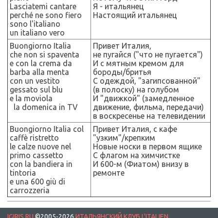
Lasciatemi cantare
Я - итальянец
perché ne sono fiero
Настоящий итальянец
sono l
'
italiano
un
italiano vero
Buongiorno Italia
Привет Италия,
che non si spaventa
не пугайся ("что не пугается")
e con la crema da
И с мятным кремом для
barba alla menta
бороды/бритья
con un vestito
С одеждой, "загипсованной"
gessato sul blu
(в полоску) на голубом
e la moviola
И "движкой" (замедленное
la domenica in TV
движение, фильма, передачи)
в воскресенье на телевидении
Buongiorno Italia col
Привет Италия, с кафе
caffè ristretto
"узким"/крепким
le calze nuove nel
Новые носки в первом ящике
primo cassetto
С флагом на химчистке
con la bandiera in
И 600-м (Фиатом) внизу в
tintoria
ремонте
e una 600 giù di
carrozzeria
IGIRIS.RU
©2005-2026
ИТАЛЬЯНСКИЙ
КЛУБ
L'ITALIEN