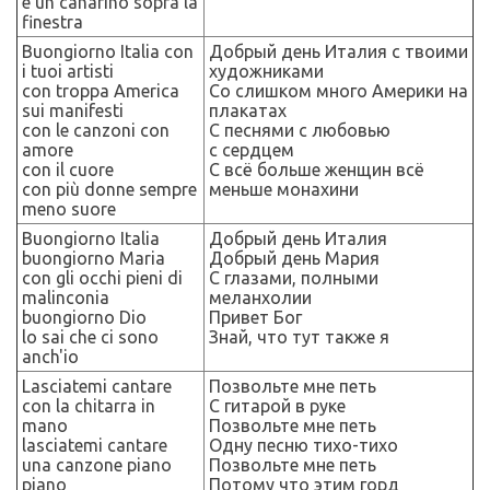
e un canarino sopra la
finestra
Buongiorno Italia con
Добрый день Италия с твоими
i tuoi artisti
художниками
con troppa America
Со слишком много Америки на
sui manifesti
плакатах
con le canzoni con
С песнями с любовью
amore
с сердцем
con il cuore
С всё больше женщин всё
con più donne sempre
меньше монахини
meno suore
Buongiorno Italia
Добрый день Италия
buongiorno Maria
Добрый день Мария
con gli occhi pieni di
С глазами, полными
malinconia
меланхолии
buongiorno Dio
Привет Бог
lo sai che ci sono
Знай, что тут также я
anch'io
Lasciatemi cantare
Позвольте мне петь
con la chitarra in
С гитарой в руке
mano
Позвольте мне петь
lasciatemi cantare
Одну песню тихо-тихо
una canzone piano
Позвольте мне петь
piano
Потому что этим горд