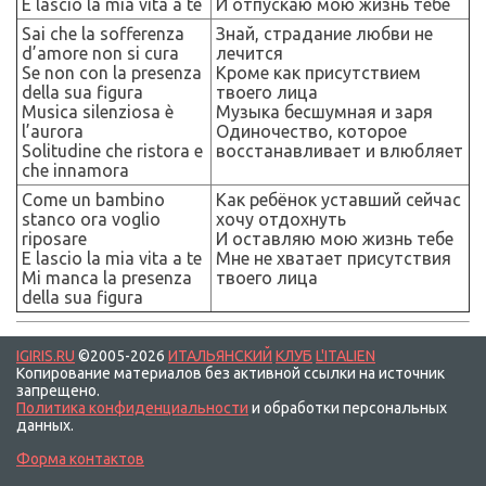
E lascio la mia vita a te
И отпускаю мою жизнь тебе
Sai che la sofferenza
Знай, страдание любви не
d’amore non si cura
лечится
Se non con la presenza
Кроме как присутствием
della sua figura
твоего лица
Musica silenziosa è
Музыка бесшумная и заря
l’aurora
Одиночество, которое
Solitudine che ristora e
восстанавливает и влюбляет
che innamora
Come un bambino
Как ребёнок уставший сейчас
stanco ora voglio
хочу отдохнуть
riposare
И оставляю мою жизнь тебе
E lascio la mia vita a te
Мне не хватает присутствия
Mi manca la presenza
твоего лица
della sua figura
IGIRIS.RU
©2005-2026
ИТАЛЬЯНСКИЙ
КЛУБ
L'ITALIEN
Копирование материалов без активной ссылки на источник
запрещено.
Политика конфиденциальности
и обработки персональных
данных.
Форма контактов