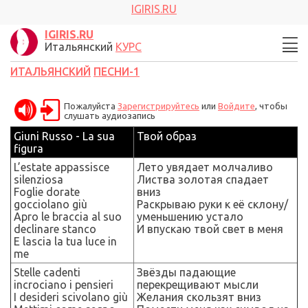
IGIRIS.RU
IGIRIS.RU
Итальянский
КУРС
ИТАЛЬЯНСКИЙ
ПЕСНИ-1
Пожалуйста
Зарегистрируйтесь
или
Войдите
, чтобы
слушать аудиозапись
Giuni Russo - La sua
Твой образ
figura
L’estate appassisce
Лето увядает молчаливо
silenziosa
Листва золотая спадает
Foglie dorate
вниз
gocciolano giù
Раскрываю руки к её склону/
Apro le braccia al suo
уменьшению устало
declinare stanco
И впускаю твой свет в меня
E lascia la tua luce in
me
Stelle cadenti
Звёзды падающие
incrociano i pensieri
перекрещивают мысли
I desideri scivolano giù
Желания скользят вниз