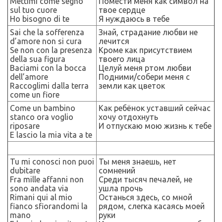
Mettimi come segno
Помести меня как символ на
sul tuo cuore
твое сердце
Ho bisogno di te
Я нуждаюсь в тебе
Sai che la sofferenza
Знай, страдание любви не
d’amore non si cura
лечится
Se non con la presenza
Кроме как присутствием
della sua figura
твоего лица
Baciami con la bocca
Целуй меня ртом любви
dell’amore
Подними/собери меня с
Raccoglimi dalla terra
земли как цветок
come un fiore
Come un bambino
Как ребёнок уставший сейчас
stanco ora voglio
хочу отдохнуть
riposare
И отпускаю мою жизнь к тебе
E lascio la mia vita a te
Tu mi conosci non puoi
Ты меня знаешь, нет
dubitare
сомнений
Fra mille affanni non
Среди тысяч печалей, не
sono andata via
ушла прочь
Rimani qui al mio
Останься здесь, со мной
fianco sfiorandomi la
рядом, слегка касаясь моей
mano
руки