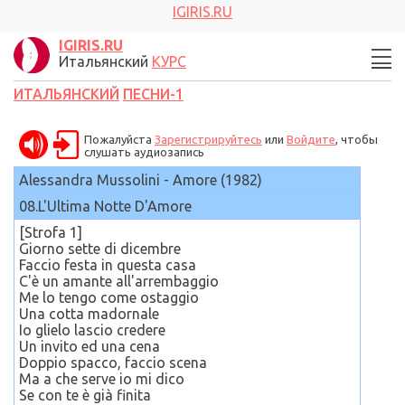
IGIRIS.RU
IGIRIS.RU
Итальянский
КУРС
ИТАЛЬЯНСКИЙ
ПЕСНИ-1
Пожалуйста
Зарегистрируйтесь
или
Войдите
, чтобы
слушать аудиозапись
Alessandra Mussolini - Amore (1982)
08.L'Ultima Notte D'Amore
[Strofa 1]
Giorno sette di dicembre
Faccio festa in questa casa
C'è un amante all'arrembaggio
Me lo tengo come ostaggio
Una cotta madornale
Io glielo lascio credere
Un invito ed una cena
Doppio spacco, faccio scena
Ma a che serve io mi dico
Se con te è già finita