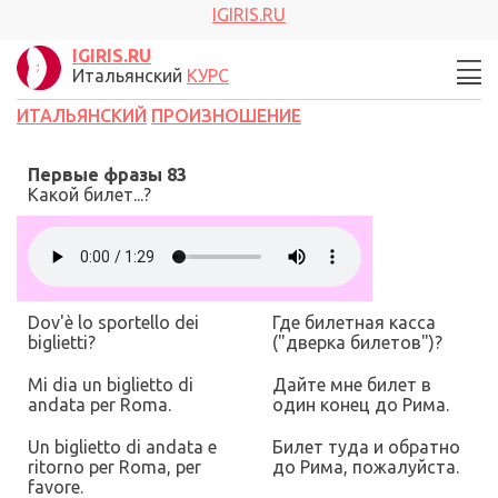
IGIRIS.RU
IGIRIS.RU
Итальянский
КУРС
ИТАЛЬЯНСКИЙ
ПРОИЗНОШЕНИЕ
Первые фразы 83
Какой билет...?
Dov'è lo sportello dei
Где билетная касса
biglietti?
("дверка билетов")
?
Mi dia un biglietto di
Дайте мне билет в
andata per Roma.
один конец до Рима.
Un biglietto di andata e
Билет туда и обратно
ritorno per
Roma, per
до Рима, пожалуйста.
favore.