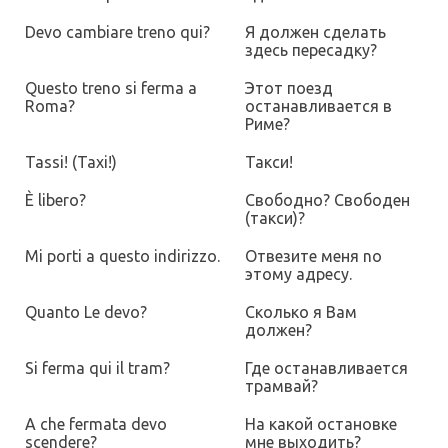
Devo cambiare treno qui?
Я должен сделать
здесь пересадку?
Questo treno si ferma a
Этот поезд
Roma?
останавливается в
Риме?
Tassi! (Taxi!)
Такси!
È libero?
Свободно
?
Свободен
(такси)?
Mi porti a questo indirizzo.
Отвезите меня no
этому адресу.
Quanto Le devo?
Сколько я Вам
должен?
Si ferma qui il tram?
Где останавливается
трамвай?
A che fermata devo
Ha какой остановке
scendere?
мне выходить?