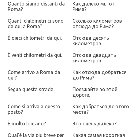
Quanto siamo distanti da
Как далеко мы от
Roma?
Рима?
Quanti chilometri ci sono
Сколько километров
da qui a Roma?
отсюда до Рима?
È dieci chilometri da qui.
Отсюда десять
километров.
È venti chilometri da qui.
Отсюда двадцать
километров.
Come arrivo a Roma da
Как отсюда добраться
qui?
до Рима?
Segua questa strada.
Поезжайте no этой
дороге.
Come si arriva a questo
Как добраться до этого
posto?
места?
È molto lontano?
Это очень далеко?
Qual'è la via più breve per
Какая самая короткая