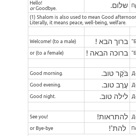
Hello!
שלום.
П
or
Goodbye.
(1) Shalom is also used to mean Good afternoo
Literally, it means peace, well-being, welfare.
ברוך הבא !
Welcome! (to a male)
"
ברוכה הבאה !
or (to a female)
"
בֹּקֶר טוב.
Good morning.
Д
עֶרֶב טוב.
Good evening.
Д
לילה טוב.
Good night.
Д
להתראות!
See you!
Д
להת'!
or Bye-bye
П