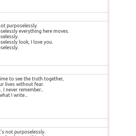
not purposelessly.
selessly everything here moves.
selessly.
elessly look, I love you.
selessly.
time to see the truth together,
r lives without fear.
. I never remember...
what I write...
's not purposelessly.