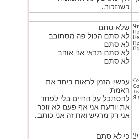
כשנזכור..
שלא סתם
Чт
Пр
לא סתם הכול פה מסתובב
Не
לא סתם
Пр
Пр
לא סתם תראי אני אוהב
לא סתם
עכשיו הזמן לראות ביחד את
Се
Со
האמת
Ты
להסתכל על החיים בלי לפחד
Я 
את יודעת אני אף פעם לא זוכר
אני רק מרגיש ואת זה אני כותב..
כי לא סתם
Чт