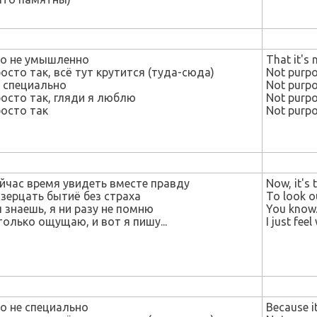
о не умышленно
That it's 
осто так, всё тут крутится (туда-сюда)
Not purpo
 специально
Not purpo
осто так, гляди я люблю
Not purpos
осто так
Not purpo
йчас время увидеть вместе правду
Now, it's 
зерцать бытиё без страха
To look ou
 знаешь, я ни разу не помню
You know..
только ощущаю, и вот я пишу...
I just feel 
о не специально
Because it