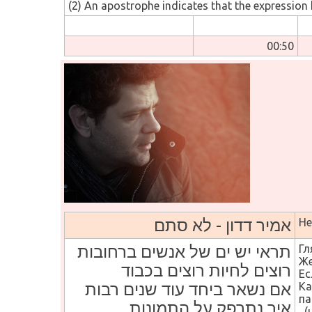
(2) An apostrophe indicates that the expression
00:
50
אמיר דדון - לא סתם
Не
תראי יש ים של אנשים ברחובות
Гл
Же
רוצים לחיות רוצים בכבוד
Ес
אם נשאר ביחד עוד שנים רבות
Ка
па
איך נתרפק על התמונות
(ч