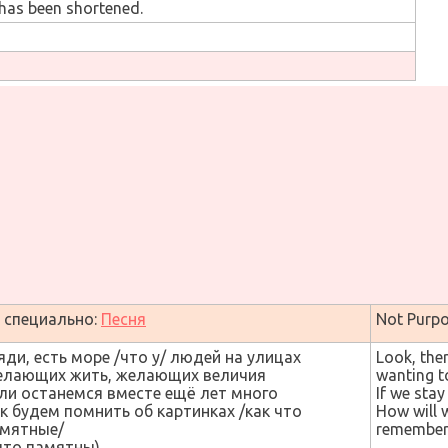
 has been shortened.
 специально:
Песня
Not Purpo
яди, есть море /что у/ людей на улицах
Look, ther
лающих жить, желающих величия
wanting to
ли останемся вместе ещё лет много
If we sta
к будем помнить об картинках /как что
How will 
мятные/
remember
то памятны)