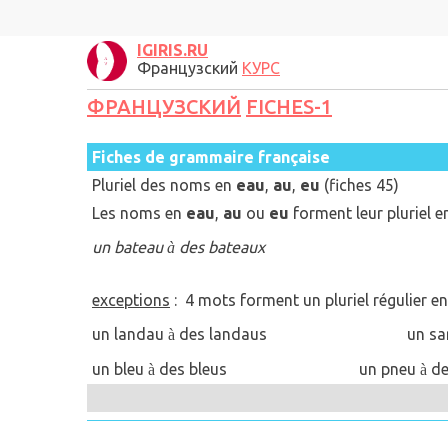
IGIRIS.RU
Французский
КУРС
ФРАНЦУЗСКИЙ
FICHES-1
Fiches de grammaire française
Pluriel des noms en
eau
,
au
,
eu
(fiches 45)
Les noms en
eau
,
au
ou
eu
forment leur pluriel 
un bateau
des bateaux
à
exceptions
: 4 mots forment un pluriel régulier e
un landau
des landaus un sar
à
un bleu
des bleus un pneu
de
à
à