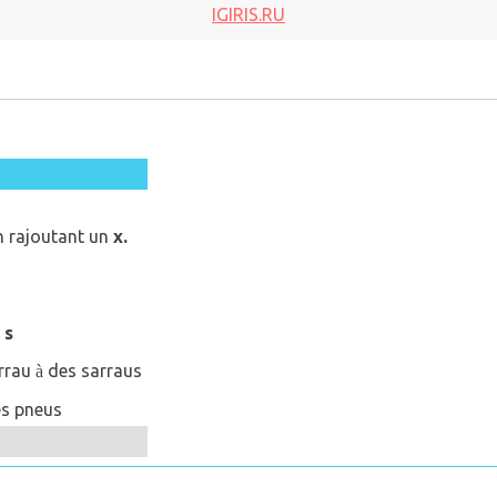
IGIRIS.RU
en rajoutant un
x.
n
s
rau
des sarraus
à
s pneus