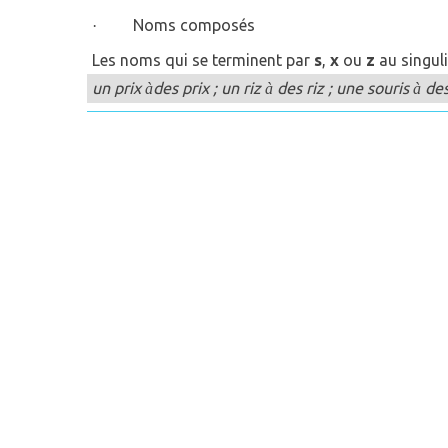
Noms composés
·
Les noms qui se terminent par
s
,
x
ou
z
au singuli
un prix
des prix ; un riz
des riz
; une souris
des
à
à
à