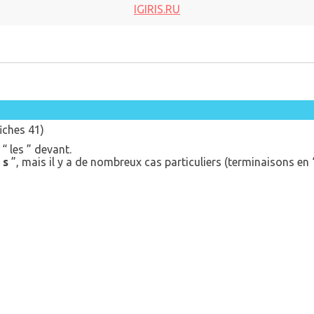
IGIRIS.RU
iches 41)
“ les ” devant.
“
s
”, mais il y a de nombreux cas particuliers (terminaisons en “