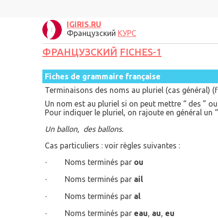
IGIRIS.RU
Французский
КУРС
ФРАНЦУЗСКИЙ
FICHES-1
Fiches de grammaire française
Terminaisons des noms au pluriel (cas général) (f
Un nom est au pluriel si on peut mettre “ des ” ou 
Pour indiquer le pluriel, on rajoute en général un 
Un ballon, des ballons.
Cas particuliers : voir règles suivantes :
Noms terminés par
ou
·
Noms terminés par
ail
·
Noms terminés par
al
·
Noms terminés par
eau
,
au
,
eu
·