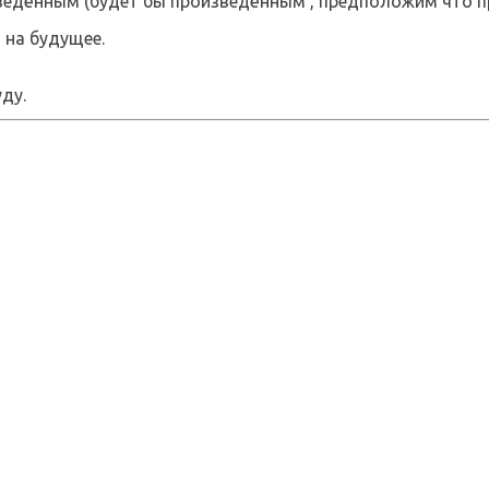
ведённым (будет бы произведённым , предположим что п
 на будущее.
ду.