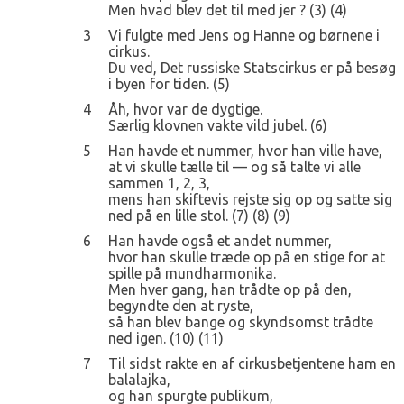
Men hvad blev det til med jer ? (3) (4)
3
Vi fulgte med Jens og Hanne og børnene i
cirkus.
Du ved, Det russiske Statscirkus er på besøg
i byen for tiden. (5)
4
Åh, hvor var de dygtige.
Særlig klovnen vakte vild jubel. (6)
5
Han havde et nummer, hvor han ville have,
at vi skulle tælle til — og så talte vi alle
sammen 1, 2, 3,
mens han skiftevis rejste sig op og satte sig
ned på en lille stol. (7) (8) (9)
6
Han havde også et andet nummer,
hvor han skulle træde op på en stige for at
spille på mundharmonika.
Men hver gang, han trådte op på den,
begyndte den at ryste,
så han blev bange og skyndsomst trådte
ned igen. (10) (11)
7
Til sidst rakte en af cirkusbetjentene ham en
balalajka,
og han spurgte publikum,