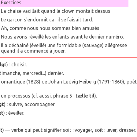
Exercices
La chaise vacillait quand le clown montait dessus.
Le garçon s'endormit car il se faisait tard.
Ah, comme nous nous sommes bien amusés.
Nous avons réveillé les enfants avant le dernier numéro.
Il a déchaîné (éveillé) une formidable (sauvage) allégresse
quand il a commencé à jouer.
lgt
) : choisir.
dimanche, mercredi...) dernier.
ce romantique (1828) de Johan Ludvig Heiberg (1791-1860), poèt
 un processus (cf. aussi, phrase 5 :
tælle til
).
gt
) : suivre, accompagner.
kt
) : éveiller.
st
) — verbe qui peut signifier soit : voyager, soit : lever, dresser.