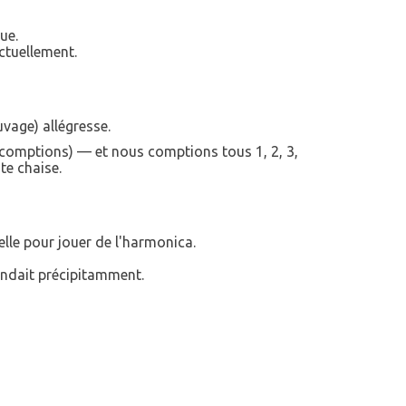
ue.
actuellement.
uvage) allégresse.
s comptions) — et nous comptions tous 1, 2, 3,
te chaise.
elle pour jouer de l'harmonica.
cendait précipitamment.