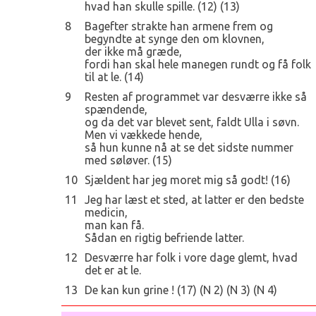
hvad han skulle spille. (12) (13)
8
Bagefter strakte han armene frem og
begyndte at synge den om klovnen,
der ikke må græde,
fordi han skal hele manegen rundt og få folk
til at le. (14)
9
Resten af programmet var desværre ikke så
spændende,
og da det var blevet sent, faldt Ulla i søvn.
Men vi vækkede hende,
så hun kunne nå at se det sidste nummer
med søløver. (15)
10
Sjældent har jeg moret mig så godt! (16)
11
Jeg har læst et sted, at latter er den bedste
medicin,
man kan få.
Sådan en rigtig befriende latter.
12
Desværre har folk i vore dage glemt, hvad
det er at le.
13
De kan kun grine ! (17) (N 2) (N 3) (N 4)