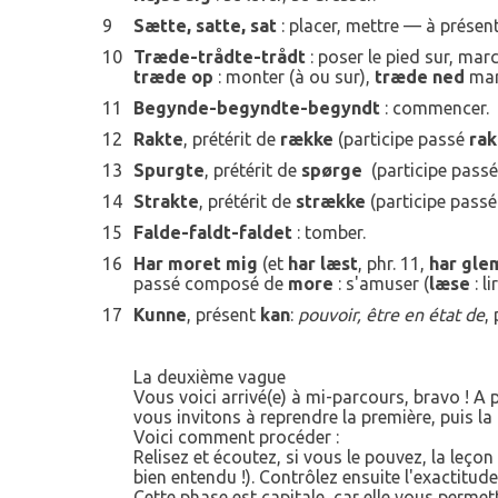
9
Sætte, satte, sat
: placer, mettre — à présen
10
Træde-trådte-trådt
: poser le pied sur, march
træde op
: monter (à ou sur),
træde ned
mar
11
Begynde-begyndte-begyndt
: commencer.
12
Rakte
, prétérit de
række
(participe passé
rak
13
Spurgte
, prétérit de
spørge
(participe pass
14
Strakte
, prétérit de
strække
(participe pass
15
Falde-faldt-faldet
: tomber.
16
Har moret mig
(et
har læst
, phr. 11,
har gle
passé composé de
more
: s'amuser
(
læse
: li
17
Kunne
, présent
kan
:
pouvoir, être en état de
,
La deuxième vague
Vous voici arrivé(e) à mi-parcours, bravo ! A p
vous invitons à reprendre la première, puis la 
Voici comment procéder :
Relisez et écoutez, si vous le pouvez, la leço
bien entendu !). Contrôlez ensuite l'exactitud
Cette phase est capitale, car elle vous permet