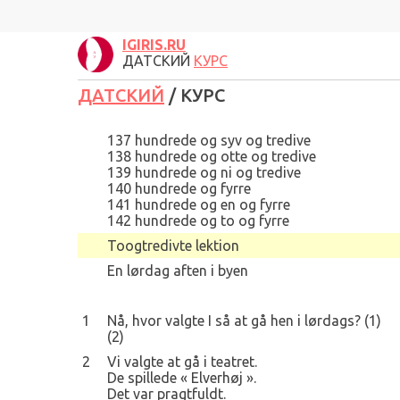
IGIRIS.RU
ДАТСКИЙ
КУРС
ДАТСКИЙ
/ КУРС
137 hundrede og syv og tredive
138 hundrede og otte og tredive
139 hundrede og ni og tredive
140 hundrede og fyrre
141 hundrede og en og fyrre
142 hundrede og to og fyrre
Toogtredivte lektion
En lørdag aften i byen
1
Nå, hvor valgte I så at gå hen i lørdags? (1)
(2)
2
Vi valgte at gå i teatret.
De spillede « Elverhøj ».
Det var pragtfuldt.