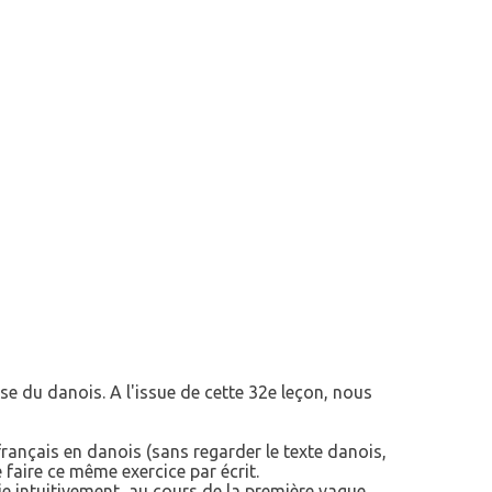
ise du danois. A l'issue de cette 32e leçon, nous
 français en danois (sans regarder le texte danois,
 faire ce même exercice par écrit.
ie intuitivement, au cours de la première vague.