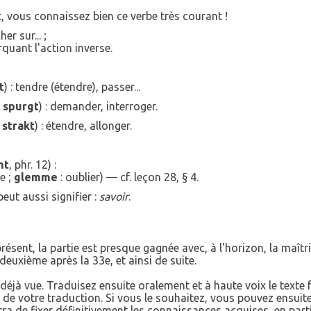
t, vous connaissez bien ce verbe très courant !
er sur... ;
quant l'action inverse.
t
) : tendre (étendre), passer...
é
spurgt
) : demander, interroger.
é
strakt
) : étendre, allonger.
mt
, phr. 12) :
re ;
glemme
: oublier) — cf. leçon 28, § 4.
 peut aussi signifier :
savoir
.
résent, la partie est presque gagnée avec, à l'horizon, la maîtr
deuxième après la 33e, et ainsi de suite.
n déjà vue. Traduisez ensuite oralement et à haute voix le texte
e de votre traduction. Si vous le souhaitez, vous pouvez ensuite
tra de fixer définitivement les connaissances acquises, en part