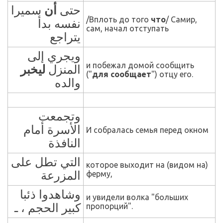
حتى
أن
سميرا
/Вплоть до того
что
/ Самир,
نفسه بدأ
сам, начал отступать
يتراجع
ويجري إلى
и побежал домой сообщить
المنزل
ليخبر
("
для сообщает
") отцу его.
والده
وتجمعت
الأسرة أمام
И собралась семья
перед окном
النافذة
التي تطل على
которое выходит на (видом на)
المزرعة
ферму,
وشاهدوا ذئبا
и увидели волка
"
больших
كبير الحجم ، ـ
пропорций".