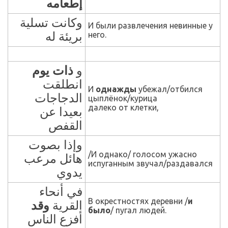
إطعامه
وكانت تسلية
И были развлечения невинные у
بريئة له
него.
و
ذات يوم
انطلقت
И
однажды
убежал/отбился
الدجاجات
цыплёнок/курица
далеко от клетки,
بعيدا عن
القفص
وإذا بصوت
/И однако/ голосом ужасно
هائل مرعب
испуганным звучал/раздавался
يدوي
في أنحاء
В окрестностях деревни /
и
القرية
وقد
было
/ пугал людей.
أفزع الناس