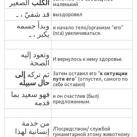
الكلب
الصغير
маленький
قد شفيّ ، ـ
выздоровел
وبدأ جسمه
и начало тело/организм "его"
يكبر ، ـ
(пса) увеличиваться.
وتعود إليه
И вернулось к нему здоровье.
الصحة
إلى
ثم تركه
Затем оставил его "
к ситуации
пути его
" (отпустил, самого по
حال سبيله
себе оставил)
فهو سعيد بما
и он счастлив (был)
قدمه
предложенным.
من خدمة
/Посредством/ службой
إنسانية لهذا
гуманитарной этому животному