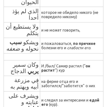
الحيوان
الذي لم يؤذ
которое не обидело никого (не
أحدا
повредило никому)
ولا يستطيع أن
и не может говорить,
يتكلم
ويشكو
سبب
и пожаловаться,
по причине
ضعفه
نحوله و
болезни его и
слабости его
.
وكان سمير
И /был/ Самир растил ("
он
الدجاج
يربي
растит
") кур
في مزرعة
на ферме отца его и
أبيه ويهتم به
заботился/"заботится" о них
ويشرف على
и следил за интересами и
едой
عنايته و
его
(кур).