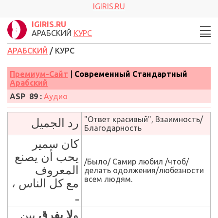
IGIRIS.RU
IGIRIS.RU
АРАБСКИЙ
КУРС
АРАБСКИЙ
/ КУРС
Премиум-Сайт
|
Современный Стандартный
Арабский
ASP 89
:
Аудио
"Ответ красивый", Взаимность/
رد الجميل
Благодарность
كان سمير
يحب أن يصنع
/Было/ Самир любил /чтоб/
المعروف
делать одолжения/любезности
всем людям.
مع كل الناس ،
ـ
و
لا يفرق
بين