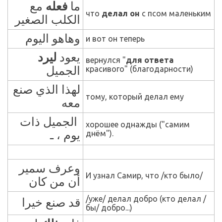
ما
فعله
مع
что
делал он
с псом маленьким
الكلب الصغير
وهاهو اليوم
и вот он теперь
يعود
ليرد
вернулся "
для ответа
الجميل
красивого" (благодарности)
لهذا الذي صنع
тому, который делал ему
معه
الجميل ذات
хорошее однажды ("самим
يوم ، ـ
днём").
وعرف سمير
И узнал Самир, что /кто было/
أن من كان
/уже/ делал добро (кто делал /
قد صنع خيرا
бы/ добро...)