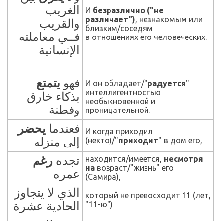
الغريب
И
безразлично ("не
различает")
, незнакомым или
والقريب
близким/соседям
فــي معاملته
в отношениях его человеческих.
الإنسانية
فهو
يتمتع
И он обладает/"
радуется
"
интеллигентностью
بذكاء خارق
необыкновенной и
وفطنة
проницательной.
فعندما
يحضر
И когда приходил
إلى منزله
(некто)/"
приходит
" в дом его,
رغم
تجده
находится/имеется,
несмотря
на
возраст/"жизнь" его
عمره
(Самира),
الذي لا يتجاوز
который не превосходит 11 (лет,
الحادية عشرة
"11-ю")