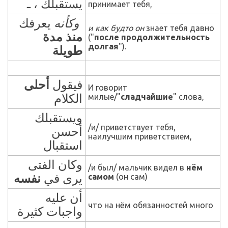
يستقبلك ، ـ
принимает тебя,
وكأنه
يعرفك
и как будто он
знает тебя давно
منذ مدة
("
после продолжительность
долгая
").
طويلة
فيقول
أحلى
И говорит
الكلام
милые/"
сладчайшие
" слова,
ويستقبلك
/и/ приветствует тебя,
أحسن
наилучшим приветствием,
استقبال
وكان الفتى
/и был/ мальчик видел в
нём
نفسه
يرى في
самом
(он сам)
أن عليه
что на нём обязанностей много
واجبات كثيرة