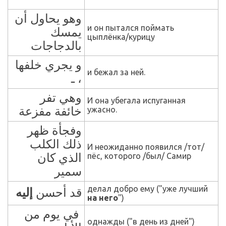
وهو يحاول أن
и он пытался поймать
يمسك
цыплёнка/курицу
بالدجاجات
و يجري خلفها
и бежал за ней.
، ـ
وهي تفر
И она убегала испуганная
خائفة مفزعة
ужасно.
وفجأة ظهر
ذلك الكلب
И неожиданно появился /тот/
الذي كان
пёс, которого /был/ Самир
سمير
делал добро ему ("уже лучший
قد أحسن
إليه
на него
")
في يوم من
однажды ("в день из дней")