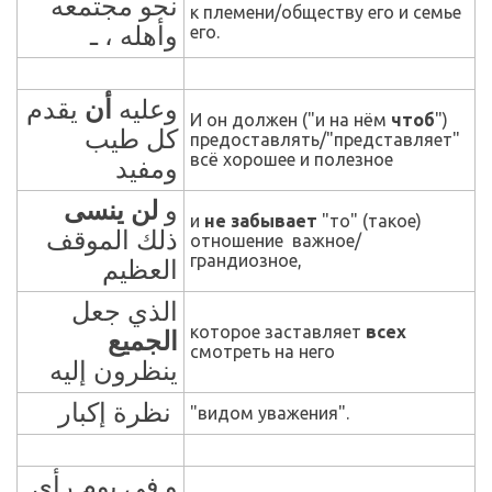
نحو مجتمعه
к племени/обществу его и семье
وأهله ، ـ
его.
وعليه
أن
يقدم
И он должен ("и на нём
чтоб
")
كل طيب
предоставлять/"представляет"
в
сё хорошее и полезное
ومفيد
و
لن ينسى
и
не забывает
"то" (такое)
ذلك الموقف
отношение важное/
грандиозное,
العظيم
الذي جعل
которое заставляет
всех
الجميع
смотреть на него
ينظرون إليه
نظرة إكبار
"видом уважения".
و في يوم رأى