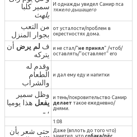
И однажды увидел Самир пса
سمير كلبا
тяжело дышащего
يلهث
من التعب
от усталости/проблем в
بجوار المنزل
окрестностях дома.
ف
لم
يرض
أن
и не стал/"
не принял
" /чтоб/
يتركه
оставлять/"оставляет" его
وقدم له
الطعام
и дал ему еду и напитки
والشراب
وظل سمير
и тень/покровительство Самир
يفعل
هذا يوميا
делает
такое ежедневно/
днями.
، ـ
1:08
حتى شعر بأن
Даже (вплоть до того что)
заметил, что
собака/пёс