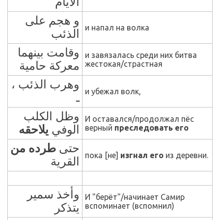
الأيام
و هجم على
и напал на волка
الذئب
وقامت بينهما
и завязалась среди них битва
معركة حامية
жестокая/страстная
وهرب الذئب ،
и убежал волк,
ـ
وظل الكلب
И оставался/продолжал пёс
يلاحقه
الوفي
верный
преследовать его
حتى
طرده من
пока
[
не
]
изгнал его
из деревни.
القرية
وأخذ سمير
И "берёт"/начинает Самир
يتذكر
вспоминает (вспомнил)