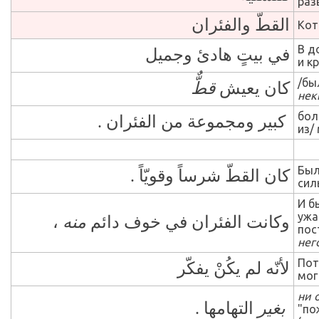
раз
القطّ والفئران
Кот
В д
في بيتٍ هادئ وجميل
и кр
/бы
كان يعيش
قطٌّ
нек
бо
كبير ومجموعة من الفئران .
из/
Был
كان القطّ شرساً وقويّاً .
сил
И б
ужа
،
منه
وكانت الفئران في خوف دائم
пос
нег
Пот
لأنّه لم يكُنْ يفكّر
мог
ни 
بغير
التهامها .
"по