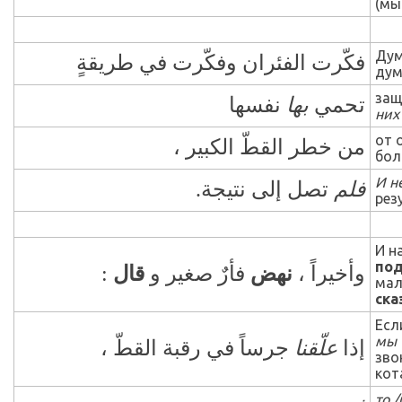
(мы
Дум
فكّرت الفئران وفكّرت في طريقةٍ
дум
защ
تحمي
بها
نفسها
них
от 
من خطر القطّ الكبير ،
бол
И н
فلم
تصل إلى نتيجة.
рез
И н
по
:
قال
فأرٌ صغير و
نهض
وأخيراً ،
мал
ска
Есл
мы 
إذا
علّقنا
جرساً في رقبة القطّ ،
зво
кот
то 