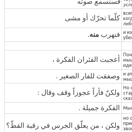
فسنسمع
صوته
ус
все
كلّما تحرّك أو مشى
ког
либ
и и
.
منه
فنهرب
убе
Пон
أعجبت الفئران الفكرة ،
мыш
иде
и а
وصفقت للفار الصغير .
мыш
Но 
ولكنّ فأراً عجوزاً وقف وقال :
ста
ска
الفكرة جميلة .
Мыс
но 
при
ولكن ، من يعلّق الجرس في رقبة القطّ؟
зво